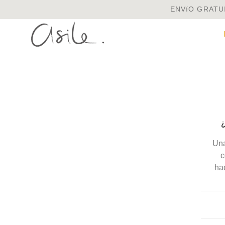
ENVíO GRATUI
Una
c
ha