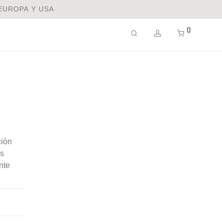
 EUROPA Y USA
0
O
ción
es
nte