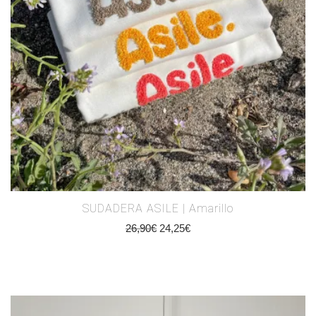
SUDADERA ASILE | Amarillo
26,90
€
24,25
€