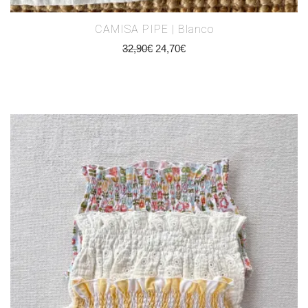
CAMISA PIPE | Blanco
32,90
€
24,70
€