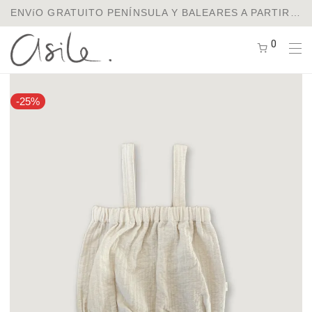
ENVíO GRATUITO PENÍNSULA Y BALEARES A PARTIR DE 75€ / ENVíOS A EUROPA Y USA
0
-
25
%