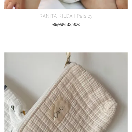
RANITA KILDA | Paisley
36,90
€
32,90
€