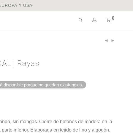
 EUROPA Y USA
0
O
AL | Rayas
á disponible porque no quedan existencias.
dondo, sin mangas. Cierre de botones de madera en la
a parte inferior. Elaborada en tejido de lino y algodón.