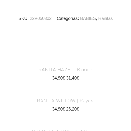
SKU:
22V050302
Categorías:
BABIES
,
Ranitas
RANITA HAZEL | Blanco
34,90
€
31,40
€
RANITA WILLOW | Rayas
34,90
€
26,20
€