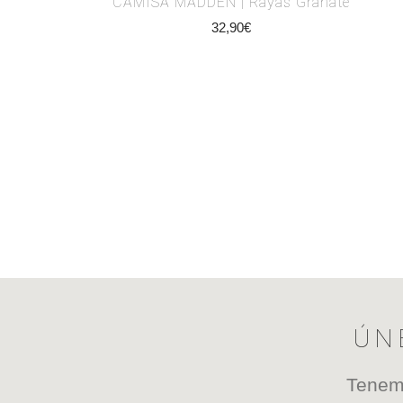
CAMISA MADDEN | Rayas Granate
32,90
€
ÚN
Tenemo