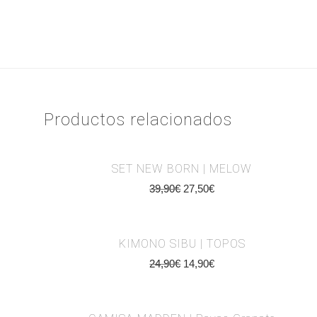
Productos relacionados
SET NEW BORN | MELOW
39,90
€
27,50
€
KIMONO SIBU | TOPOS
24,90
€
14,90
€