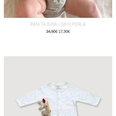
RANITA BIRA | GRIS PERLA
34,90
€
17,90
€