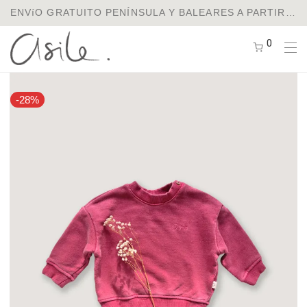
ENVíO GRATUITO PENÍNSULA Y BALEARES A PARTIR DE 75€ / ENVíOS A EUROPA Y USA
0
-
28
%