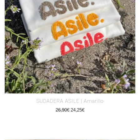
SUDADERA ASILE | Amarillo
26,90
€
24,25
€