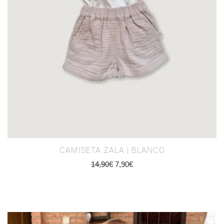
CAMISETA ZALA | BLANCO
14,90
€
7,90
€