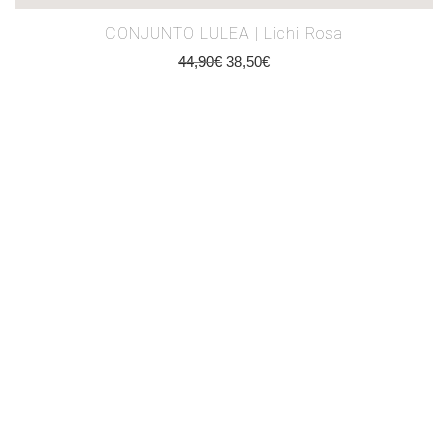
CONJUNTO LULEA | Lichi Rosa
44,90
€
38,50
€