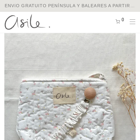
ENVíO GRATUITO PENÍNSULA Y BALEARES A PARTIR DE 75€ / ENVíOS A EUROPA Y USA
0