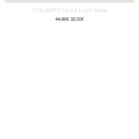
CONJUNTO LULEA | Lichi Rosa
44,90
€
38,50
€