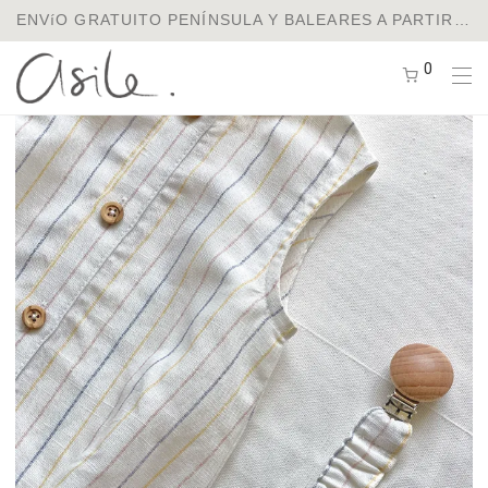
ENVíO GRATUITO PENÍNSULA Y BALEARES A PARTIR DE 75€ / ENVíOS A EUROPA Y USA
0